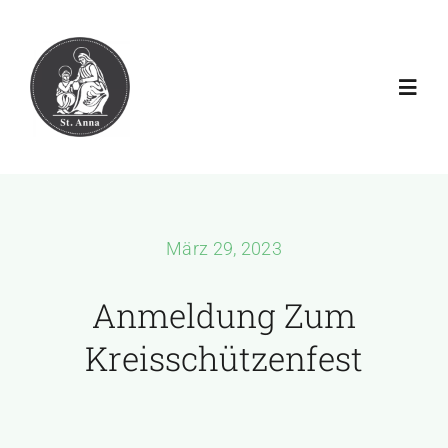
Zum
Inhalt
springen
Toggl
Navig
Aktuell
Verein
März 29, 2023
Galerien
Anmeldung Zum
Kreisschützenfest
Download
Rechtliches