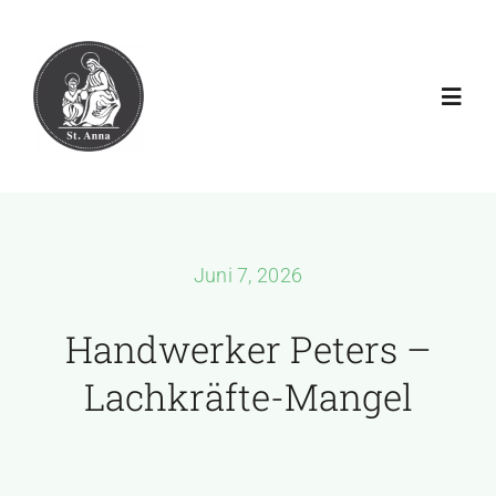
Zum
Inhalt
springen
Toggl
Navig
Aktuell
Verein
Juni 7, 2026
Galerien
Handwerker Peters –
Lachkräfte-Mangel
Download
Rechtliches