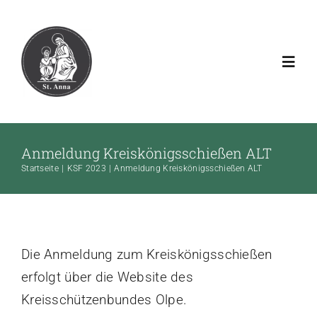
Zum
Inhalt
springen
Toggl
Navig
Aktuell
Anmeldung Kreiskönigsschießen ALT
Verein
Startseite
KSF 2023
Anmeldung Kreiskönigsschießen ALT
Galerien
Die Anmeldung zum Kreiskönigsschießen
Download
erfolgt über die Website des
Kreisschützenbundes Olpe.
Rechtliches