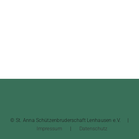
© St. Anna Schützenbruderschaft Lenhausen e.V. |
Impressum
|
Datenschutz