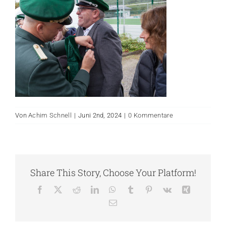
Von
Achim Schnell
|
Juni 2nd, 2024
|
0 Kommentare
Share This Story, Choose Your Platform!
Facebook
X
Reddit
LinkedIn
WhatsApp
Tumblr
Pinterest
Vk
Xing
E-
Mail