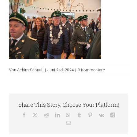
Von
Achim Schnell
|
Juni 2nd, 2024
|
0 Kommentare
Share This Story, Choose Your Platform!
Facebook
X
Reddit
LinkedIn
WhatsApp
Tumblr
Pinterest
Vk
Xing
E-
Mail