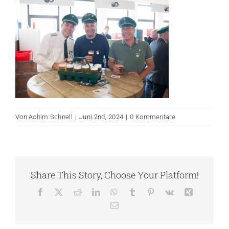
Von
Achim Schnell
|
Juni 2nd, 2024
|
0 Kommentare
Share This Story, Choose Your Platform!
Facebook
X
Reddit
LinkedIn
WhatsApp
Tumblr
Pinterest
Vk
Xing
E-
Mail