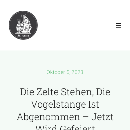
Zum
Inhalt
springen
Toggl
Navig
Aktuell
Verein
Oktober 5, 2023
Galerien
Die Zelte Stehen, Die
Vogelstange Ist
Download
Abgenommen – Jetzt
Wird Gefeiert
Rechtliches