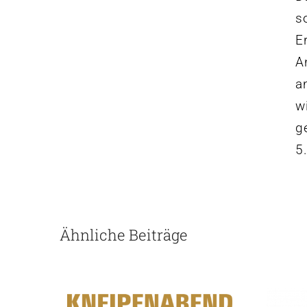
s
E
A
a
w
g
5
Ähnliche Beiträge