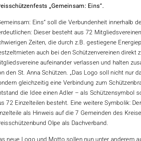
reisschützenfests „Gemeinsam: Eins“.
Gemeinsam: Eins“ soll die Verbundenheit innerhalb 
erdeutlichen: Dieser besteht aus 72 Mitgliedsvereinen
chwierigen Zeiten, die durch z.B. gestiegene Energie
estzeltmieten auch bei den Schützenvereinen direkt z
itgliedsvereine aufeinander verlassen und halten zu
on den St. Anna Schützen. „Das Logo soll nicht nur d
ondern gleichzeitig eine Verbindung zum Schützenbra
ntstand die Idee einen Adler – als Schützensymbol sch
us 72 Einzelteilen besteht. Eine weitere Symbolik: De
inzelteile als Hinweis auf die 7 Gemeinden des Kreise
reisschützenbund Olpe als Dachverband.
as neue Logo und Motto sollen nun unter anderem au