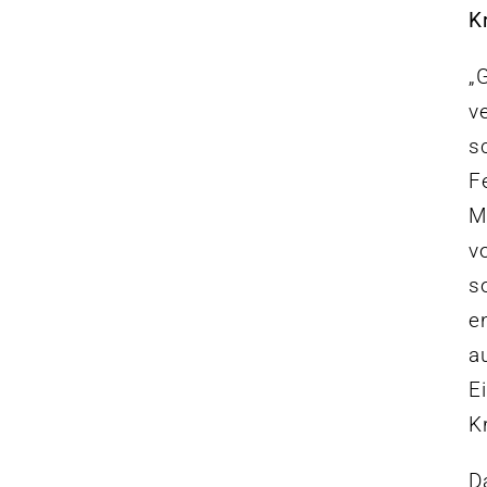
K
„
v
s
F
M
v
s
e
a
E
K
D