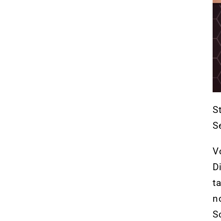
S
S
V
D
t
n
S